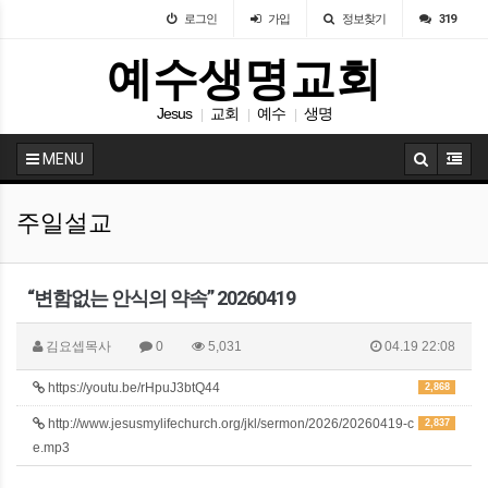
로그인
가입
정보찾기
319
예수생명교회
Jesus
교회
예수
생명
|
|
|
MENU
주일설교
“변함없는 안식의 약속” 20260419
김요셉목사
0
5,031
04.19 22:08
https://youtu.be/rHpuJ3btQ44
2,868
http://www.jesusmylifechurch.org/jkl/sermon/2026/20260419-c
2,837
e.mp3