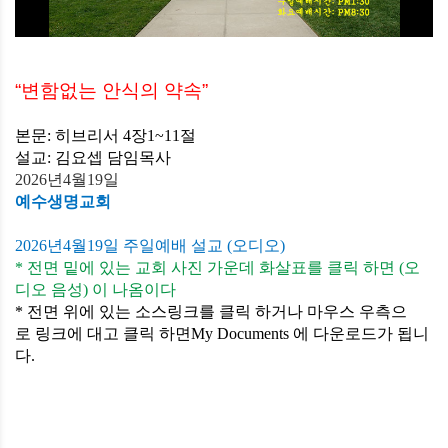
“
변함없는 안식의 약속
”
본문
:
히브리서
4
장
1~11
절
설교
:
김요셉
담임목사
2026
년
4
월
19
일
예수생명교회
2026
년
4
월
19
일 주일예배 설교
(
오디오
)
*
전면
밑에
있는
교회
사진
가운데
화살표를
클릭 하면
(
오
디오
음성
)
이
나옴이다
*
전면 위에
있는
소스링크를
클릭
하거나
마우스
우측으
로
링크에
대고
클릭 하면
My Documents
에
다운로드가
됩니
다
.