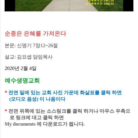
순종은 은혜를 가져온다
본문
:
신명기
7
장
12~26
절
설교
:
김요셉 담임목사
2020
년
2
월
4
일
예수생명교회
*
전면
밑에
있는
교회
사진
가운데
화살표를
클릭 하면
(
오디오
음성
)
이
나옴이다
*
전면
위쪽에
있는
소스링크
를
클릭
하거나
마우스
우측으
로
링크에
대고
클릭 하면
My documents
에
다운로드가
됩니다
.