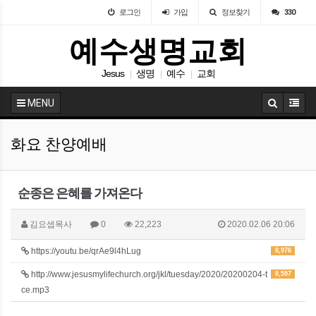
로그인
가입
정보찾기
330
예수생명교회
Jesus
생명
예수
교회
|
|
|
MENU
화요 찬양예배
순종은 은혜를 가져온다
김요셉목사
0
22,223
2020.02.06 20:06
https://youtu.be/qrAe9l4hLug
8,976
http://www.jesusmylifechurch.org/jkl/tuesday/2020/20200204-t
8,597
ce.mp3