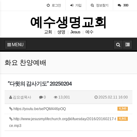
로그인
가입
정보찾기
300
예수생명교회
교회
생명
Jesus
예수
|
|
|
MENU
화요 찬양예배
“다윗의 감사기도” 20250204
김요셉목사
0
13,001
2025.02.11 16:00
https://youtu.be/sePQM446pOQ
6,940
http://www.jesusmylifechurch.org/jkl/tuesday/2016/20160217-t
6,841
ce.mp3