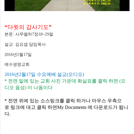
“
다윗의 감사기도
”
본문
:
사무엘하
7
장
18~29
절
설교
:
김요셉 담임목사
2016
년
2
월
17
일
예수생명교회
2016
년
2
월
17
일 수요예배 설교
(
오디오
)
*
전면
밑에
있는
교회
사진
가운데
화살표를
클릭 하면
(
오
디오
음성
)
이
나옴이다
*
전면 위에
있는
소스링크를
클릭
하거나
마우스
우측으
로
링크에
대고
클릭 하면
My Documents
에
다운로드가
됩니
다
.