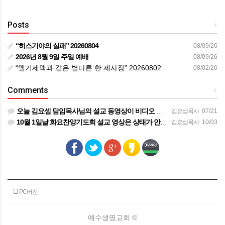
Posts
+
“히스기야의 실패” 20260804
08/09/26
2026년 8월 9일 주일 예배
08/09/26
“멜기세덱과 같은 별다른 한 제사장” 20260802
08/02/26
Comments
+
오늘 김요셉 담임목사님의 설교 동영상이 비디오 장비 문제로 영상을 올려 드리지 못해 죄송합니다 오늘 주일 설…
김요셉목사
07/21
10월 1일날 화요찬양기도회 설교 영상은 상태가 안좋아서 오디오만 올려 드립니다
김요셉목사
10/03
PC버전
예수생명교회 ©