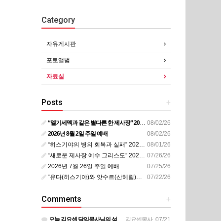
Category
자유게시판
포토앨범
자료실
Posts
+
“멜기세덱과 같은 별다른 한 제사장” 20260802
08/02/26
2026년 8월 2일 주일 예배
08/02/26
“히스기야의 병의 회복과 실패” 20260728
08/01/26
“새로운 제사장 예수 그리스도” 20260726
07/26/26
2026년 7월 26일 주일 예배
07/25/26
“유다(히스기야)와 앗수르(산헤림)의 전쟁(2)” 20260721
07/22/26
Comments
+
오늘 김요셉 담임목사님의 설교 동영상이 비디오 장비 문제로 영상을 올려 드리지 못해 죄송합니다 오늘 주일 설…
김요셉목사
07/21