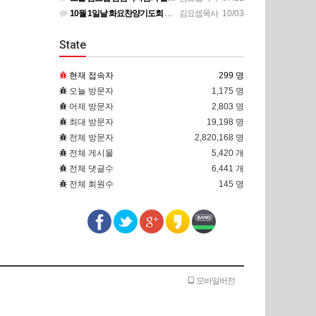
10월 1일날 화요찬양기도회 설교 영상은 상태가 안좋아서 오디오만 올려 드립니다
김요셉목사
10/03
State
현재 접속자
299 명
오늘 방문자
1,175 명
어제 방문자
2,803 명
최대 방문자
19,198 명
전체 방문자
2,820,168 명
전체 게시물
5,420 개
전체 댓글수
6,441 개
전체 회원수
145 명
모바일버전