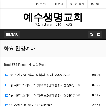
로그인
가입
정보찾기
293
예수생명교회
교회
Jesus
예수
생명
|
|
|
MENU
화요 찬양예배
Total
874
Posts, Now
1
Page
“히스기야의 병의 회복과 실패” 20260728
08.01
“유다(히스기야)와 앗수르(산헤림)의 전쟁(2)” 20…
07.22
“유다(히스기야)와 앗수르(산헤림)의 전쟁(1)” 20…
07.17
“히스기야의 통치” 20260707
07.11