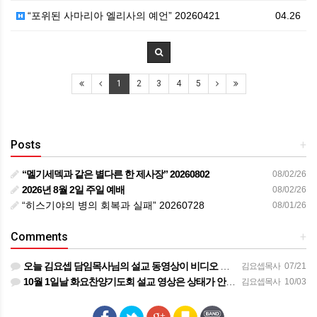
“포위된 사마리아 엘리사의 예언” 20260421
04.26
1
2
3
4
5
Posts
+
“멜기세덱과 같은 별다른 한 제사장” 20260802
08/02/26
2026년 8월 2일 주일 예배
08/02/26
“히스기야의 병의 회복과 실패” 20260728
08/01/26
Comments
+
오늘 김요셉 담임목사님의 설교 동영상이 비디오 장비 문제로 영상을 올려 드리지 못해 죄송합니다 오늘 주일 설…
김요셉목사
07/21
10월 1일날 화요찬양기도회 설교 영상은 상태가 안좋아서 오디오만 올려 드립니다
김요셉목사
10/03