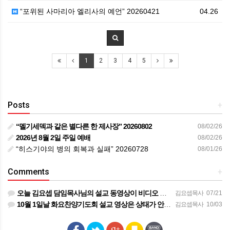
“포위된 사마리아 엘리사의 예언” 20260421
04.26
1
2
3
4
5
Posts
+
“멜기세덱과 같은 별다른 한 제사장” 20260802
08/02/26
2026년 8월 2일 주일 예배
08/02/26
“히스기야의 병의 회복과 실패” 20260728
08/01/26
Comments
+
오늘 김요셉 담임목사님의 설교 동영상이 비디오 장비 문제로 영상을 올려 드리지 못해 죄송합니다 오늘 주일 설…
김요셉목사
07/21
10월 1일날 화요찬양기도회 설교 영상은 상태가 안좋아서 오디오만 올려 드립니다
김요셉목사
10/03