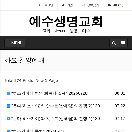
로그인
가입
정보찾기
310 (
1
)
예수생명교회
교회
Jesus
생명
예수
|
|
|
MENU
화요 찬양예배
Total
874
Posts, Now
1
Page
“히스기야의 병의 회복과 실패” 20260728
08.01
“유다(히스기야)와 앗수르(산헤림)의 전쟁(2)” 20…
07.22
“유다(히스기야)와 앗수르(산헤림)의 전쟁(1)” 20…
07.17
“히스기야의 통치” 20260707
07.11