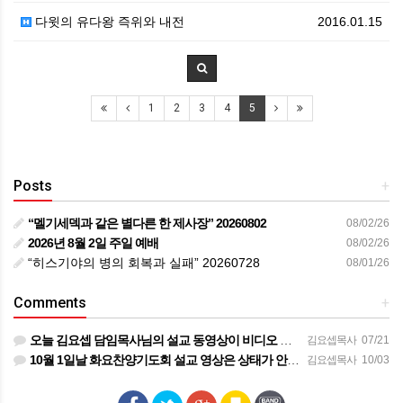
다윗의 유다왕 즉위와 내전
2016.01.15
1
2
3
4
5
Posts
+
“멜기세덱과 같은 별다른 한 제사장” 20260802
08/02/26
2026년 8월 2일 주일 예배
08/02/26
“히스기야의 병의 회복과 실패” 20260728
08/01/26
Comments
+
오늘 김요셉 담임목사님의 설교 동영상이 비디오 장비 문제로 영상을 올려 드리지 못해 죄송합니다 오늘 주일 설…
김요셉목사
07/21
10월 1일날 화요찬양기도회 설교 영상은 상태가 안좋아서 오디오만 올려 드립니다
김요셉목사
10/03