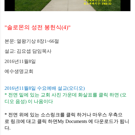
솔로몬의 성전 봉헌식
(4)
”
”
본문
:
열왕기상
8
장
1~66
절
설교
:
김요셉 담임목사
2016
년
11
월
8
일
예수생명교회
2016
년
11
월
8
일 수요예배 설교
(
오디오
)
*
전면
밑에
있는
교회
사진
가운데
화살표를
클릭 하면
(
오
디오
음성
)
이
나옴이다
*
전면 위에
있는
소스링크를
클릭
하거나
마우스
우측으
로
링크에
대고
클릭 하면
My Documents
에
다운로드가
됩니
다
.