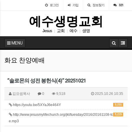
로그인
가입
정보찾기
321
예수생명교회
Jesus
교회
예수
생명
|
|
|
MENU
화요 찬양예배
”솔로몬의 성전 봉헌식(4)” 20251021
김요셉목사
0
9,518
2025.10.26 10:35
https://youtu.be/5XYaJ6e464Y
5,231
http://www.jesusmylifechurch.org/jkl/tuesday/2016/20161108-tc
5,215
e.mp3