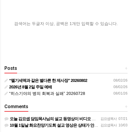
검색어는 두글자 이상, 공백은 1개만 입력할 수 있습니다.
Posts
+
“멜기세덱과 같은 별다른 한 제사장” 20260802
08/02/26
2026년 8월 2일 주일 예배
08/02/26
“히스기야의 병의 회복과 실패” 20260728
08/01/26
Comments
+
오늘 김요셉 담임목사님의 설교 동영상이 비디오 장비 문제로 영상을 올려 드리지 못해 죄송합니다 오늘 주일 설…
김요셉목사
07/21
10월 1일날 화요찬양기도회 설교 영상은 상태가 안좋아서 오디오만 올려 드립니다
김요셉목사
10/03